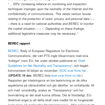
“… ISPs’ increasing reliance on monitoring and inspection
techniques impinges upon the neutrality of the Internet and the
confidentiality of communications. This raises serious issues
relating to the protection of users’ privacy and personal data – –
– there is a need for national authorities and BEREC to monitor
the market situation. – – – Depending on these findings,
additional legislative measures may be necessary..”
BEREC rapport
BEREC,
Body of European Regulators for Electronic
Communications, där vårt PTS ingår tillsammans med sina
“kollegor” inom EU, har under oktober publicerat en “
Draft
Guidelines for Net Neutrality and Transparency
”, och begärt
kommentarer till början av november.
ISOC svar finns här
.
(
UPDATE 16 dec
: BEREC lista
över svar finns nu här
.)
Rapporten ger inledningsvis en bra beskrivning av de olika
aspekterna på nätneutralitet och gör därefter en omfattande, till
och med omständlig, analys av “Transparency” och hur
övervakning av det skall kunna utföras. Det är förståeligt, EU-
direktivet anger ju att detta skall vara medlet för en fungerande
konkurrens på marknaden för internetaccess. Man pekar på att