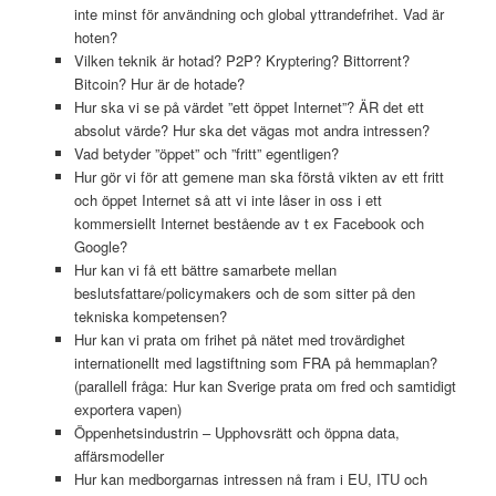
inte minst för användning och global yttrandefrihet. Vad är
hoten?
Vilken teknik är hotad? P2P? Kryptering? Bittorrent?
Bitcoin? Hur är de hotade?
Hur ska vi se på värdet ”ett öppet Internet”? ÄR det ett
absolut värde? Hur ska det vägas mot andra intressen?
Vad betyder ”öppet” och ”fritt” egentligen?
Hur gör vi för att gemene man ska förstå vikten av ett fritt
och öppet Internet så att vi inte låser in oss i ett
kommersiellt Internet bestående av t ex Facebook och
Google?
Hur kan vi få ett bättre samarbete mellan
beslutsfattare/policymakers och de som sitter på den
tekniska kompetensen?
Hur kan vi prata om frihet på nätet med trovärdighet
internationellt med lagstiftning som FRA på hemmaplan?
(parallell fråga: Hur kan Sverige prata om fred och samtidigt
exportera vapen)
Öppenhetsindustrin – Upphovsrätt och öppna data,
affärsmodeller
Hur kan medborgarnas intressen nå fram i EU, ITU och