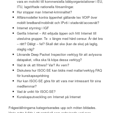
vara en motvikt till kommersiella lobbyorganistationer i EU,
ITU, lagstiftade nationella församlingar.
Hur stoppar man Internet-kriminalitet?
Affärsmodeller kontra öppenhet gällande tex VOIP över
mobilt bredband/mobilnät och IPv6 i stadsnät/accesnät?
Internet styrning i IGF
Gerilla Internet – Att erbjuda öppen och fritt Internet till
uteslutna grupper. Te x längre med hård censur. Är det bra
– rätt? Dåligt – fel? Skall det ske (kan de ske) på laglig,
olaglig väg?
Liknande Deep Packet Inspection verktyg för att avlyssna
datapaket, vilka ska få köpa dessa verktyg?
Vad är ok att filtrera? Var? Av vem?
Diskutera hur ISOC-SE kan bidra med mallar/verktyg FAQ
för kunskapsspridning
Hur kan ISOC-SE göra för att vara mer intressant för sina
medllemmar?
Vad är unikt för ISOC-SE?
Kunskapsutveckling om Internet på Internet
Frågeställningarna kategoriserades upp och möten bildades.
Varje möte fyllde i ett protokoll som redovisade vad man