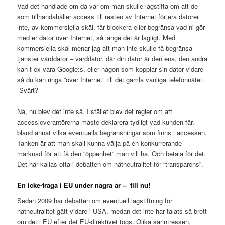
Vad det handlade om då var om man skulle lagstifta om att de
som tillhandahåller access till resten av Internet för era datorer
inte, av kommersiella skäl, får blockera eller begränsa vad ni gör
med er dator över Internet, så länge det är lagligt. Med
kommersiella skäl menar jag att man inte skulle få begränsa
tjänster värddator – värddator, där din dator är den ena, den andra
kan t ex vara Google:s, eller någon som kopplar sin dator vidare
så du kan ringa ”över Internet” till det gamla vanliga telefonnätet.
Svårt?
Nå, nu blev det inte så. I stället blev det regler om att
accessleverantörerna måste deklarera tydligt vad kunden får,
bland annat vilka eventuella begränsningar som finns i accessen.
Tanken är att man skall kunna välja på en konkurrerande
marknad för att få den “öppenhet” man vill ha. Och betala för det.
Det här kallas ofta i debatten om nätneutralitet för “transparens”.
En icke-fråga i EU under några år – till nu!
Sedan 2009 har debatten om eventuell lagstiftning för
nätneutralitet gått vidare i USA, medan det inte har talats så brett
om det i EU efter det EU-direktivet togs. Olika särintressen,