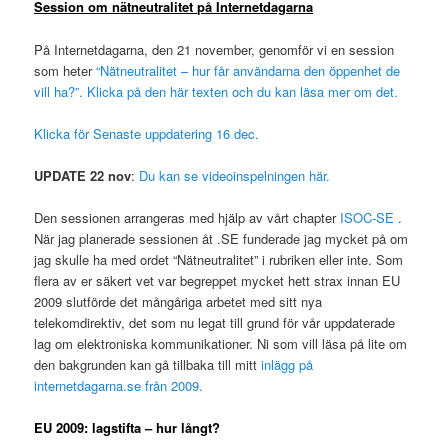
Session om nätneutralitet på Internetdagarna
På Internetdagarna, den 21 november, genomför vi en session
som heter
“Nätneutralitet – hur får användarna den öppenhet de
vill ha?”. Klicka på den här texten och du kan läsa mer om det.
Klicka för Senaste uppdatering 16 dec
.
UPDATE 22 nov
:
Du kan se videoinspelningen här.
Den sessionen arrangeras med hjälp av vårt chapter
ISOC-SE
.
När jag planerade sessionen åt .SE funderade jag mycket på om
jag skulle ha med ordet “Nätneutralitet” i rubriken eller inte. Som
flera av er säkert vet var begreppet mycket hett strax innan EU
2009 slutförde det mångåriga arbetet med sitt nya
telekomdirektiv, det som nu legat till grund för vår uppdaterade
lag om elektroniska kommunikationer. Ni som vill läsa på lite om
den bakgrunden kan gå tillbaka till mitt
inlägg på
internetdagarna.se från 2009.
EU 2009: lagstifta – hur långt?