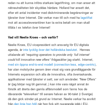
redan nu att kunna införa starkare lagstiftning, om man anser att
nätneutraliteten bör skyddas hårdare. Holland har ansett det,
efter ett antal incidenter med diskriminerande begränsningar av
tjänster över Internet. Där verkar man till och med ha
lagstiftat
mot att accessleverantören kan ta extra betalt om man skall
tillåta t ex telefon över Internet!
Vad vill Neelie Kroes – och varför?
Neelie Kroes, EU vicepresident och ansvarig för EU digitala
agenda, är
inte lycklig över det holländska beslutet.
Hennes
uttalande att ”
requiring operators to provide only ’full internet’
could kill innovative new offers”
ifrågasätter jag starkt. Internet,
med sin öppna end-to-end modell (connection-less, edge-centric)
,
har utan motstycke genom åren visat sig vara grundläggande för
Internets expansion och alla de innovativa, ofta överraskande,
applikationer med tjänster vi sett, ser och använder. ”New Offers”
är (jag börjar nog bli gammal..) kan inte vara något annat än
försök att återta den gamla affärsmodell som fanns hos de
dåvarande ”televerken” till senare halvan av 90-talet (i Sverige)
då den gick sönder på grund av Internet. Neelie verkar ha avvikit
från
den linje hon höll
när hon fick sitt nuvarande jobb i EU-