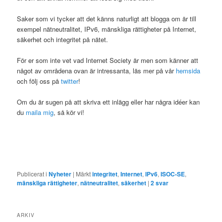
Saker som vi tycker att det känns naturligt att blogga om är till
exempel nätneutralitet, IPv6, mänskliga rättigheter på Internet,
säkerhet och integritet på nätet.
För er som inte vet vad Internet Society är men som känner att
något av områdena ovan är intressanta, läs mer på vår
hemsida
och följ oss på
twitter
!
Om du är sugen på att skriva ett inlägg eller har några idéer kan
du
maila mig
, så kör vi!
Publicerat i
Nyheter
|
Märkt
integritet
,
Internet
,
IPv6
,
ISOC-SE
,
mänskliga rättigheter
,
nätneutralitet
,
säkerhet
|
2
svar
ARKIV