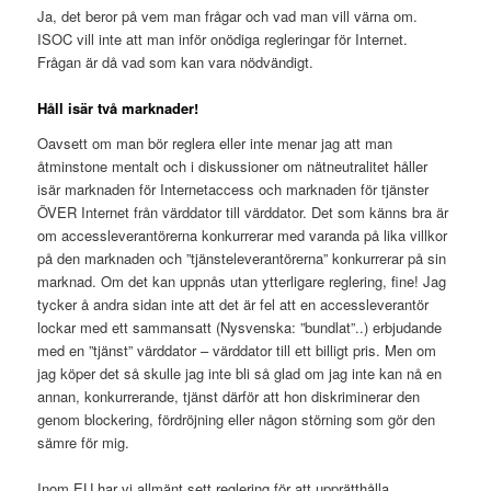
Ja, det beror på vem man frågar och vad man vill värna om.
ISOC vill inte att man inför onödiga regleringar för Internet.
Frågan är då vad som kan vara nödvändigt.
Håll isär två marknader!
Oavsett om man bör reglera eller inte menar jag att man
åtminstone mentalt och i diskussioner om nätneutralitet håller
isär marknaden för Internetaccess och marknaden för tjänster
ÖVER Internet från värddator till värddator. Det som känns bra är
om accessleverantörerna konkurrerar med varanda på lika villkor
på den marknaden och ”tjänsteleverantörerna” konkurrerar på sin
marknad. Om det kan uppnås utan ytterligare reglering, fine! Jag
tycker å andra sidan inte att det är fel att en accessleverantör
lockar med ett sammansatt (Nysvenska: ”bundlat”..) erbjudande
med en ”tjänst” värddator – värddator till ett billigt pris. Men om
jag köper det så skulle jag inte bli så glad om jag inte kan nå en
annan, konkurrerande, tjänst därför att hon diskriminerar den
genom blockering, fördröjning eller någon störning som gör den
sämre för mig.
Inom EU har vi allmänt sett reglering för att upprätthålla