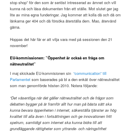
stop shop” för den som är seriöst intresserad av ämnet och vill
kunna nå och läsa dokumenten från ett ställe. Mot slutet ger jag
lite av mina egna funderingar. Jag kommer att kolla då och då om
länkarna ger 404 och då försöka återställa dem. Mao, återvänd
gärna.
Hoppas det här får er att vilja vara med på sessionen den 21
november!
EU-kommissionen: ”Öppenhet är också en fråga om
nätneutralitet”
I maj skickade EU-kommisionen sin
“communication” till
Parlamentet
som baserades på bl a den enkät över nätneutralitet
som man genomförde hösten 2010. Notera följande:
“Det väsentliga när det gäller nätneutralitet och de frågor som
debatten bygger på är framför allt hur man på bästa sätt ska
kunna bevara öppenheten i internet, säkerställa tjänster av hög
kvalitet till alla även i fortsättningen och ge innovationen fritt
spelrum, samtidigt som internet ska kunna bidra till att
grundläggande rättigheter som yttrande- och näringsfrihet