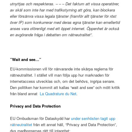
utnyttjas och respekteras. – – – Det faktum att vissa operatörer,
av skäl som inte har med trafikstyrning att göra, kan blockera
eller försämra vissa legala tjänster (framför allt tjänster för röst
över IP) som konkurrerar med deras egna tjänster kan emellertid
anses vara oförenligt med ett öppet internet. Öppenhet är också
en avgörande fråga i debatten om nätneutralitet”.
”Wait and see…”
EU-kommissionen vill för närvarande inte skärpa reglerna för
nätneutralitet. I stället vill man följa upp hur marknaden för
internetaccess utvecklas och, om det behövs, ingripa senare.
Den politiken har kommit att kallas “wait and see” och mött kritik
från bland annat
La Quadrature du Net
.
Privacy and Data Protection
EU Ombudsman för Dataskydd har
under senhösten tagit upp
nätneutralitet
från ett annat håll, “Privacy and Data Protection”,
dvs medborgarnas rätt till integritet: