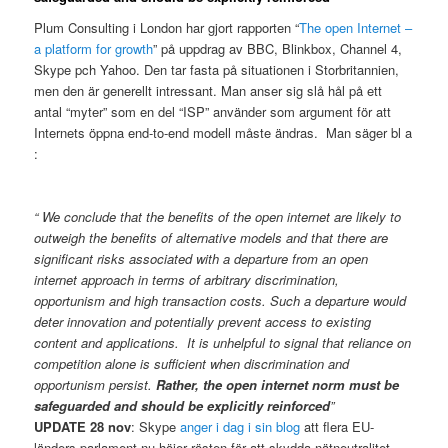
Plum Consulting i London har gjort rapporten “
The open Internet –
a platform for growth
” på uppdrag av BBC, Blinkbox, Channel 4,
Skype pch Yahoo. Den tar fasta på situationen i Storbritannien,
men den är generellt intressant. Man anser sig slå hål på ett
antal “myter” som en del “ISP” använder som argument för att
Internets öppna end-to-end modell måste ändras. Man säger bl a
:
“ We conclude that the benefits of the open internet are likely to
outweigh the benefits of alternative models and that there are
significant risks associated with a departure from an open
internet approach in terms of arbitrary discrimination,
opportunism and high transaction costs. Such a departure would
deter innovation and potentially prevent access to existing
content and applications. It is unhelpful to signal that reliance on
competition alone is sufficient when discrimination and
opportunism persist.
Rather, the open internet norm must be
safeguarded and should be explicitly reinforced
”
UPDATE 28 nov
: Skype
anger i dag i sin blog
att flera EU-
länders parlament nu höjer rösten för att skydda nätneutralitet.