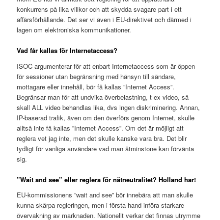
konkurrens på lika villkor och att skydda svagare part i ett
affärsförhållande. Det ser vi även i EU-direktivet och därmed i
lagen om elektroniska kommunikationer.
Vad får kallas för Internetaccess?
ISOC argumenterar för att enbart Internetaccess som är öppen
för sessioner utan begränsning med hänsyn till sändare,
mottagare eller innehåll, bör få kallas ”Internet Access”.
Begränsar man för att undvika överbelastning, t ex video, så
skall ALL video behandlas lika, dvs ingen diskriminering. Annan,
IP-baserad trafik, även om den överförs genom Internet, skulle
alltså inte få kallas ”Internet Access”. Om det är möjligt att
reglera vet jag inte, men det skulle kanske vara bra. Det blir
tydligt för vanliga användare vad man åtminstone kan förvänta
sig.
”Wait and see” eller reglera för nätneutralitet? Holland har!
EU-kommissionens ”wait and see” bör innebära att man skulle
kunna skärpa regleringen, men i första hand införa starkare
övervakning av marknaden. Nationellt verkar det finnas utrymme