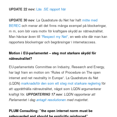
UPDATE 22 nov:
Läs .SE rapport här
UPDATE 30 nov
: La Quadrature du Net har haft
möte med
BEREC
och menar att det finns många exempel på blockeringar,
m m, som bör vara motiv för kraftigare skydd av nätneutralitet.
Man hävisar även till
”Respect my Net”,
en web site där man kan
rapportera blockeringar och begränsingar i internetaccess.
Motion i EU-parlamentet – steg mot starkare skydd för
nätneutralitet?
EU-parlamentets Committee on Industry, Research and Energy,
har lagt fram en motion om “Rules of Procedure on The open
internet and net neutrality in Europe”. La Quadrature du Net
(LQDN)
marknadsför den som ett steg mot starkare reglering
för
att upprätthålla nätneutralitet, något som LQDN argumenterar
kraftigt för.
UPPDATERING
17 nov
: LQDN rapporterar att
Parlamentet i dag
antagit resolutionen
med majoritet
.
PLUM Consulting: ”the open internet norm must be
safeguarded and should be explicitly reinforced”