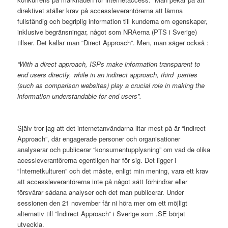
direktivet ställer krav på accessleverantörerna att lämna
fullständig och begriplig information till kunderna om egenskaper,
inklusive begränsningar, något som NRAerna (PTS i Sverige)
tillser. Det kallar man “Direct Approach”. Men, man säger också :
“With a direct approach, ISPs make information transparent to
end users directly, while in an indirect approach, third parties
(such as comparison websites) play a crucial role in making the
information understandable for end users”.
Själv tror jag att det internetanvändarna litar mest på är “Indirect
Approach”, där engagerade personer och organisationer
analyserar och publicerar “konsumentupplysning” om vad de olika
acessleverantörerna egentligen har för sig. Det ligger i
“Internetkulturen” och det måste, enligt min mening, vara ett krav
att accessleverantörerna inte på något sätt förhindrar eller
försvårar sådana analyser och det man publicerar. Under
sessionen den 21 november får ni höra mer om ett möjligt
alternativ till ”Indirect Approach” i Sverige som .SE börjat
utveckla.