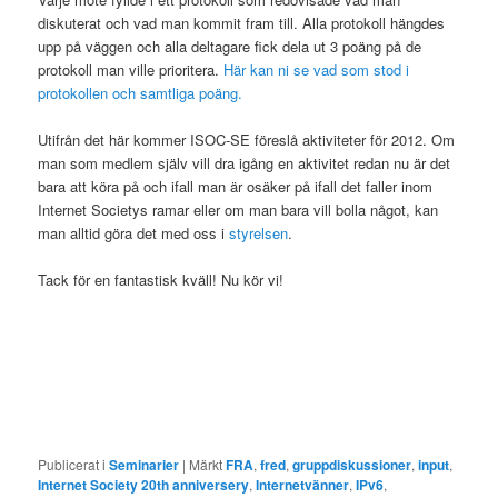
diskuterat och vad man kommit fram till. Alla protokoll hängdes
upp på väggen och alla deltagare fick dela ut 3 poäng på de
protokoll man ville prioritera.
Här kan ni se vad som stod i
protokollen och samtliga poäng.
Utifrån det här kommer ISOC-SE föreslå aktiviteter för 2012. Om
man som medlem själv vill dra igång en aktivitet redan nu är det
bara att köra på och ifall man är osäker på ifall det faller inom
Internet Societys ramar eller om man bara vill bolla något, kan
man alltid göra det med oss i
styrelsen
.
Tack för en fantastisk kväll! Nu kör vi!
Publicerat i
Seminarier
|
Märkt
FRA
,
fred
,
gruppdiskussioner
,
input
,
Internet Society 20th anniversery
,
Internetvänner
,
IPv6
,