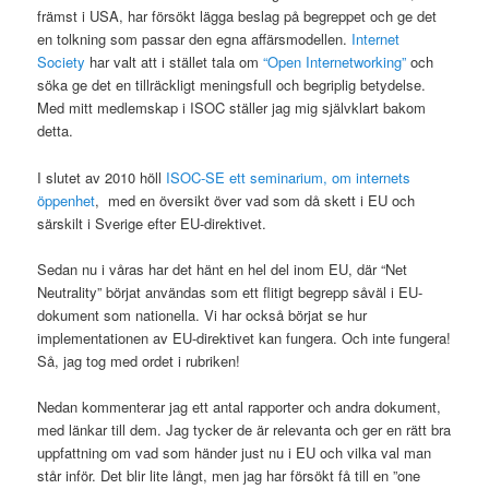
främst i USA, har försökt lägga beslag på begreppet och ge det
en tolkning som passar den egna affärsmodellen.
Internet
Society
har valt att i stället tala om
“Open Internetworking”
och
söka ge det en tillräckligt meningsfull och begriplig betydelse.
Med mitt medlemskap i ISOC ställer jag mig självklart bakom
detta.
I slutet av 2010 höll
ISOC-SE ett seminarium, om internets
öppenhet
, med en översikt över vad som då skett i EU och
särskilt i Sverige efter EU-direktivet.
Sedan nu i våras har det hänt en hel del inom EU, där “Net
Neutrality” börjat användas som ett flitigt begrepp såväl i EU-
dokument som nationella. Vi har också börjat se hur
implementationen av EU-direktivet kan fungera. Och inte fungera!
Så, jag tog med ordet i rubriken!
Nedan kommenterar jag ett antal rapporter och andra dokument,
med länkar till dem. Jag tycker de är relevanta och ger en rätt bra
uppfattning om vad som händer just nu i EU och vilka val man
står inför. Det blir lite långt, men jag har försökt få till en ”one