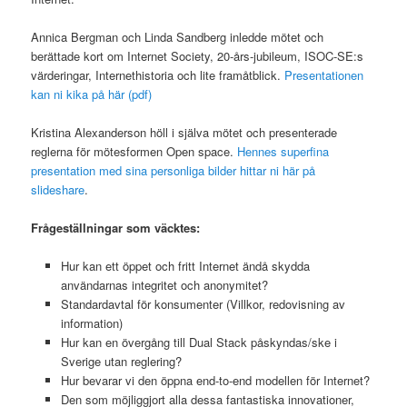
Annica Bergman och Linda Sandberg inledde mötet och
berättade kort om Internet Society, 20-års-jubileum, ISOC-SE:s
värderingar, Internethistoria och lite framåtblick.
Presentationen
kan ni kika på här (pdf)
Kristina Alexanderson höll i själva mötet och presenterade
reglerna för mötesformen Open space.
Hennes superfina
presentation med sina personliga bilder hittar ni här på
slideshare
.
Frågeställningar som väcktes:
Hur kan ett öppet och fritt Internet ändå skydda
användarnas integritet och anonymitet?
Standardavtal för konsumenter (Villkor, redovisning av
information)
Hur kan en övergång till Dual Stack påskyndas/ske i
Sverige utan reglering?
Hur bevarar vi den öppna end-to-end modellen för Internet?
Den som möjliggjort alla dessa fantastiska innovationer,