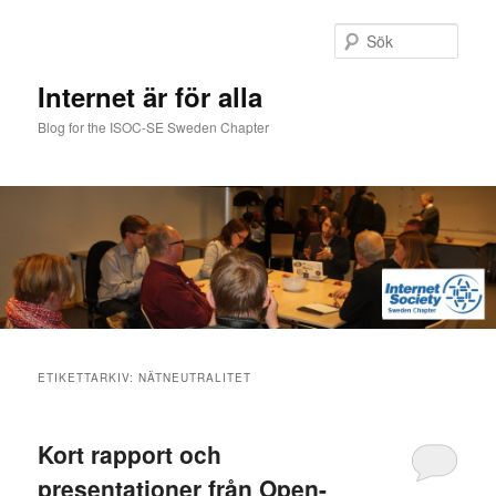
Hoppa
Hoppa
till
till
Sök
primärt
sekundärt
innehåll
innehåll
Internet är för alla
Blog for the ISOC-SE Sweden Chapter
Huvudmeny
ETIKETTARKIV:
NÄTNEUTRALITET
Kort rapport och
presentationer från Open-