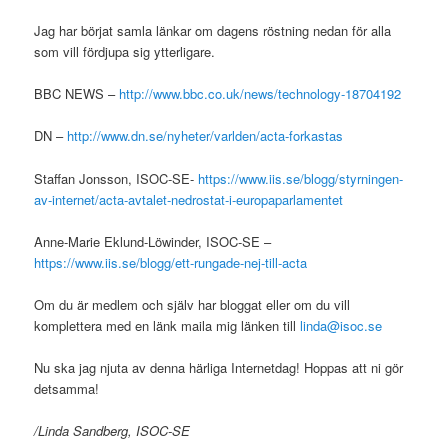
Jag har börjat samla länkar om dagens röstning nedan för alla
som vill fördjupa sig ytterligare.
BBC NEWS –
http://www.bbc.co.uk/news/technology-18704192
DN –
http://www.dn.se/nyheter/varlden/acta-forkastas
Staffan Jonsson, ISOC-SE-
https://www.iis.se/blogg/styrningen-
av-internet/acta-avtalet-nedrostat-i-europaparlamentet
Anne-Marie Eklund-Löwinder, ISOC-SE –
https://www.iis.se/blogg/ett-rungade-nej-till-acta
Om du är medlem och själv har bloggat eller om du vill
komplettera med en länk maila mig länken till
linda@isoc.se
Nu ska jag njuta av denna härliga Internetdag! Hoppas att ni gör
detsamma!
/Linda Sandberg, ISOC-SE