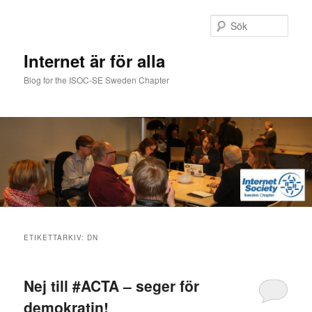
Hoppa
Hoppa
till
till
Sök
primärt
sekundärt
innehåll
innehåll
Internet är för alla
Blog for the ISOC-SE Sweden Chapter
Huvudmeny
ETIKETTARKIV:
DN
Nej till #ACTA – seger för
demokratin!