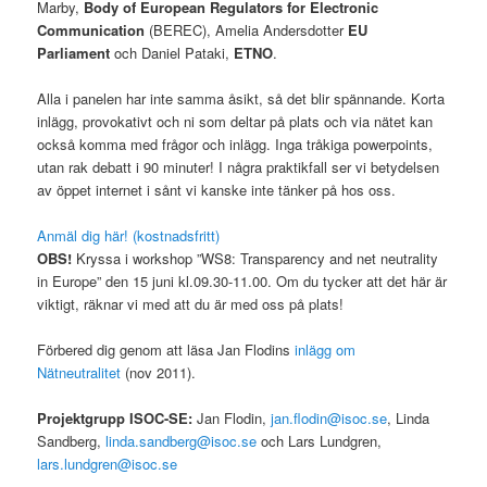
Marby,
Body of European Regulators for Electronic
Communication
(BEREC), Amelia Andersdotter
EU
Parliament
och Daniel Pataki,
ETNO
.
Alla i panelen har inte samma åsikt, så det blir spännande. Korta
inlägg, provokativt och ni som deltar på plats och via nätet kan
också komma med frågor och inlägg. Inga tråkiga powerpoints,
utan rak debatt i 90 minuter! I några praktikfall ser vi betydelsen
av öppet internet i sånt vi kanske inte tänker på hos oss.
Anmäl dig här! (kostnadsfritt)
OBS!
Kryssa i workshop ”WS8: Transparency and net neutrality
in Europe” den 15 juni kl.09.30-11.00. Om du tycker att det här är
viktigt, räknar vi med att du är med oss på plats!
Förbered dig genom att läsa Jan Flodins
inlägg om
Nätneutralitet
(nov 2011).
Projektgrupp ISOC-SE:
Jan Flodin,
jan.flodin@isoc.se
, Linda
Sandberg,
linda.sandberg@isoc.se
och Lars Lundgren,
lars.lundgren@isoc.se