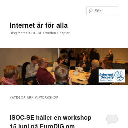
Hoppa
Hoppa
till
till
Sök
primärt
sekundärt
innehåll
innehåll
Internet är för alla
Blog for the ISOC-SE Sweden Chapter
Huvudmeny
KATEGORIARKIV:
WORKSHOP
ISOC-SE håller en workshop
15 juni på EuroDIG om