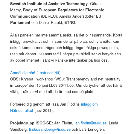
Swedish Institute of Assistive Technology
, Göran
Marby,
Body of European Regulators for Electronic
Communication
(BEREC), Amelia Andersdotter
EU
Parliament
och Daniel Pataki,
ETNO
.
Alla i panelen har inte samma åsikt, så det blir spännande. Korta
inlägg, provokativt och ni som deltar på plats och via nätet kan
också komma med frågor och inlägg. Inga tråkiga powerpoints,
utan rak debatt i 90 minuter! I några praktikfall ser vi betydelsen
av öppet internet i sånt vi kanske inte tänker på hos oss.
Anmäl dig här! (kostnadsfritt)
OBS!
Kryssa i workshop ”WS8: Transparency and net neutrality
in Europe” den 15 juni kl.09.30-11.00. Om du tycker att det här är
viktigt, räknar vi med att du är med oss på plats!
Förbered dig genom att läsa Jan Flodins
inlägg om
Nätneutralitet
(nov 2011).
Projektgrupp ISOC-SE:
Jan Flodin,
jan.flodin@isoc.se
, Linda
Sandberg,
linda.sandberg@isoc.se
och Lars Lundgren,