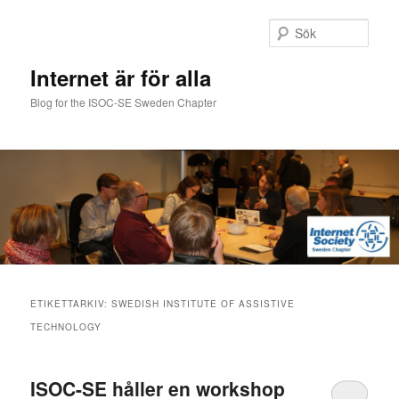
Hoppa
Hoppa
till
till
Sök
primärt
sekundärt
innehåll
innehåll
Internet är för alla
Blog for the ISOC-SE Sweden Chapter
Huvudmeny
ETIKETTARKIV:
SWEDISH INSTITUTE OF ASSISTIVE
TECHNOLOGY
ISOC-SE håller en workshop