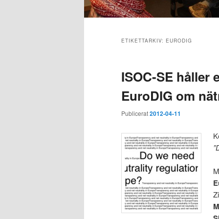
Huvudmeny
ETIKETTARKIV:
EURODIG
ISOC-SE håller 
EuroDIG om nätn
Publicerat
2012-04-11
K
”
M
E
Z
M
S