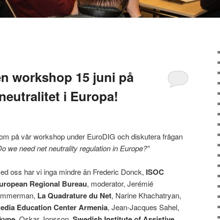
en workshop 15 juni på
eutralitet i Europa!
om på vår workshop under EuroDIG och diskutera frågan
Do we need net neutrality regulation in Europe?”
ed oss har vi inga mindre än Frederic Donck,
ISOC
uropean Regional Bureau
, moderator, Jerémié
immerman,
La Quadrature du Net
, Narine Khachatryan,
edia Education Center Armenia
, Jean-Jacques Sahel,
kype
, Oskar Jonsson,
Swedish Institute of Assistive