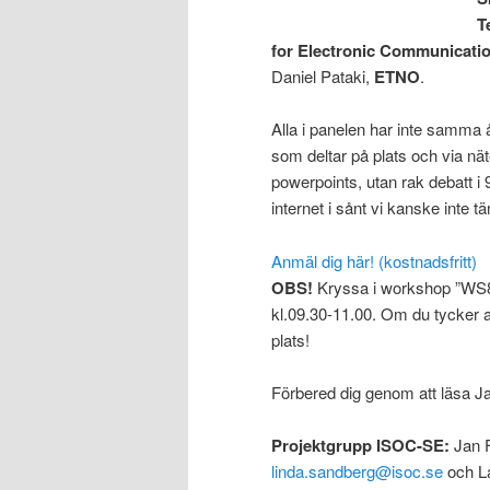
T
for Electronic Communicati
Daniel Pataki,
ETNO
.
Alla i panelen har inte samma å
som deltar på plats och via nä
powerpoints, utan rak debatt i 
internet i sånt vi kanske inte t
Anmäl dig här! (kostnadsfritt)
OBS!
Kryssa i workshop ”WS8: 
kl.09.30-11.00. Om du tycker at
plats!
Förbered dig genom att läsa J
Projektgrupp ISOC-SE:
Jan F
linda.sandberg@isoc.se
och L