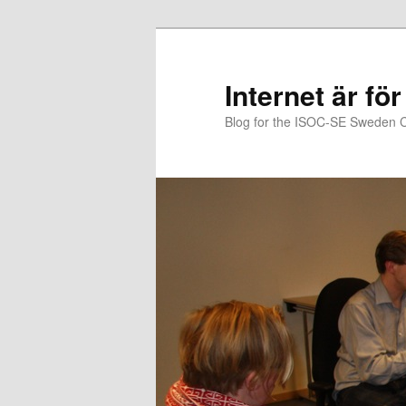
Hoppa
Hoppa
till
till
primärt
sekundärt
Internet är för
innehåll
innehåll
Blog for the ISOC-SE Sweden 