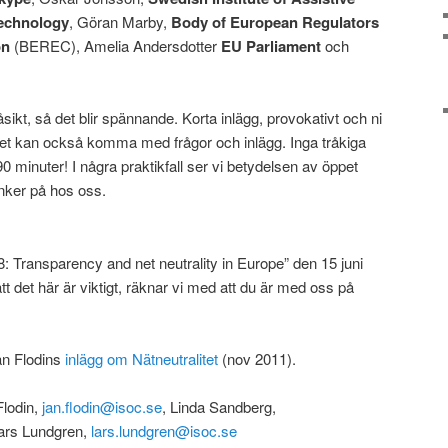
echnology
, Göran Marby,
Body of European Regulators
on
(BEREC), Amelia Andersdotter
EU Parliament
och
sikt, så det blir spännande. Korta inlägg, provokativt och ni
tet kan också komma med frågor och inlägg. Inga tråkiga
90 minuter! I några praktikfall ser vi betydelsen av öppet
änker på hos oss.
Transparency and net neutrality in Europe” den 15 juni
t det här är viktigt, räknar vi med att du är med oss på
an Flodins
inlägg om Nätneutralitet
(nov 2011).
lodin,
jan.flodin@isoc.se
, Linda Sandberg,
ars Lundgren,
lars.lundgren@isoc.se