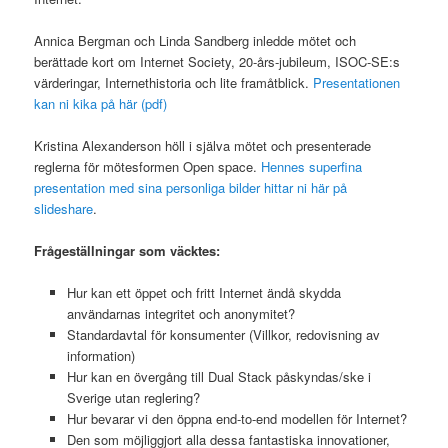
Annica Bergman och Linda Sandberg inledde mötet och
berättade kort om Internet Society, 20-års-jubileum, ISOC-SE:s
värderingar, Internethistoria och lite framåtblick.
Presentationen
kan ni kika på här (pdf)
Kristina Alexanderson höll i själva mötet och presenterade
reglerna för mötesformen Open space.
Hennes superfina
presentation med sina personliga bilder hittar ni här på
slideshare
.
Frågeställningar som väcktes:
Hur kan ett öppet och fritt Internet ändå skydda
användarnas integritet och anonymitet?
Standardavtal för konsumenter (Villkor, redovisning av
information)
Hur kan en övergång till Dual Stack påskyndas/ske i
Sverige utan reglering?
Hur bevarar vi den öppna end-to-end modellen för Internet?
Den som möjliggjort alla dessa fantastiska innovationer,