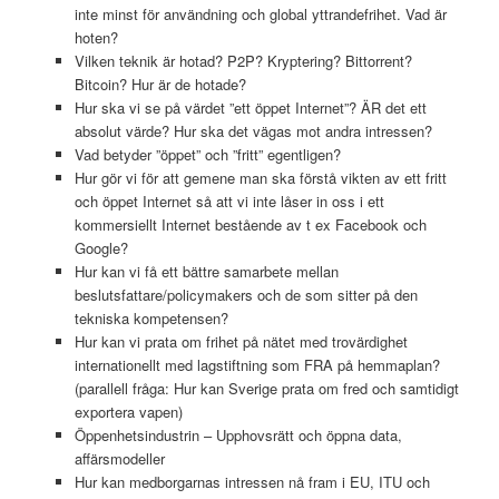
inte minst för användning och global yttrandefrihet. Vad är
hoten?
Vilken teknik är hotad? P2P? Kryptering? Bittorrent?
Bitcoin? Hur är de hotade?
Hur ska vi se på värdet ”ett öppet Internet”? ÄR det ett
absolut värde? Hur ska det vägas mot andra intressen?
Vad betyder ”öppet” och ”fritt” egentligen?
Hur gör vi för att gemene man ska förstå vikten av ett fritt
och öppet Internet så att vi inte låser in oss i ett
kommersiellt Internet bestående av t ex Facebook och
Google?
Hur kan vi få ett bättre samarbete mellan
beslutsfattare/policymakers och de som sitter på den
tekniska kompetensen?
Hur kan vi prata om frihet på nätet med trovärdighet
internationellt med lagstiftning som FRA på hemmaplan?
(parallell fråga: Hur kan Sverige prata om fred och samtidigt
exportera vapen)
Öppenhetsindustrin – Upphovsrätt och öppna data,
affärsmodeller
Hur kan medborgarnas intressen nå fram i EU, ITU och