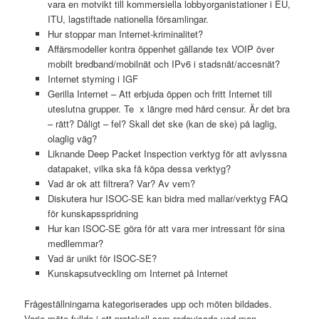
vara en motvikt till kommersiella lobbyorganistationer i EU,
ITU, lagstiftade nationella församlingar.
Hur stoppar man Internet-kriminalitet?
Affärsmodeller kontra öppenhet gällande tex VOIP över
mobilt bredband/mobilnät och IPv6 i stadsnät/accesnät?
Internet styrning i IGF
Gerilla Internet – Att erbjuda öppen och fritt Internet till
uteslutna grupper. Te x längre med hård censur. Är det bra
– rätt? Dåligt – fel? Skall det ske (kan de ske) på laglig,
olaglig väg?
Liknande Deep Packet Inspection verktyg för att avlyssna
datapaket, vilka ska få köpa dessa verktyg?
Vad är ok att filtrera? Var? Av vem?
Diskutera hur ISOC-SE kan bidra med mallar/verktyg FAQ
för kunskapsspridning
Hur kan ISOC-SE göra för att vara mer intressant för sina
medllemmar?
Vad är unikt för ISOC-SE?
Kunskapsutveckling om Internet på Internet
Frågeställningarna kategoriserades upp och möten bildades.
Varje möte fyllde i ett protokoll som redovisade vad man