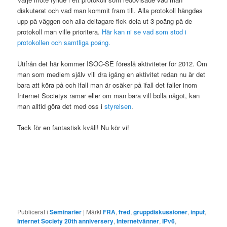
diskuterat och vad man kommit fram till. Alla protokoll hängdes
upp på väggen och alla deltagare fick dela ut 3 poäng på de
protokoll man ville prioritera.
Här kan ni se vad som stod i
protokollen och samtliga poäng.
Utifrån det här kommer ISOC-SE föreslå aktiviteter för 2012. Om
man som medlem själv vill dra igång en aktivitet redan nu är det
bara att köra på och ifall man är osäker på ifall det faller inom
Internet Societys ramar eller om man bara vill bolla något, kan
man alltid göra det med oss i
styrelsen
.
Tack för en fantastisk kväll! Nu kör vi!
Publicerat i
Seminarier
|
Märkt
FRA
,
fred
,
gruppdiskussioner
,
input
,
Internet Society 20th anniversery
,
Internetvänner
,
IPv6
,