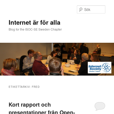
Hoppa
Hoppa
till
till
Sök
primärt
sekundärt
innehåll
innehåll
Internet är för alla
Blog for the ISOC-SE Sweden Chapter
Huvudmeny
ETIKETTARKIV:
FRED
Kort rapport och
presentationer från Open-