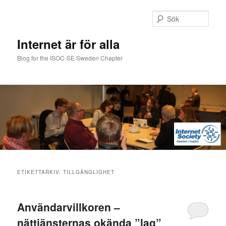
Hoppa
Hoppa
till
till
Sök
primärt
sekundärt
innehåll
innehåll
Internet är för alla
Blog for the ISOC-SE Sweden Chapter
Huvudmeny
ETIKETTARKIV:
TILLGÄNGLIGHET
Användarvillkoren –
nättjänsternas okända ”lag”