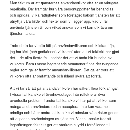
Men faktum är att tjänsternas användarvillkor ofta är en viktigare
regelkälla. Där framgår hur våra personuppgifter får behandlas
och spridas, vilka rättigheter som företaget bakom tjänsten får att
utnyttja våra bilder och texter som vi lägger upp, vad vi får
använda tjänsten till och vilket ansvar som vi kan utkräva om
tjänsten fallerar.
Trots detta tar vi ofta lätt på användarvillkoren och klickar i ”ja,
jag har läst (och godkänner) villkoren” utan att vi faktiskt har gjort
det. I de allra flesta fall innebär det att vi ända blir bundna av
villkoren. Bara i vissa begränsade situationer finns det tvingande
regler som gäller framför användarvillkoren. Det gäller trots att
villkoren ofta är omfattande och ibland svåra att förstå.
Att vi tar så lätt på användarvillkoren har säkert flera förklaringar.
I vissa fall kanske vi överhuvudtaget inte reflekterar över
eventuella problem, i andra fall kanske vi litar på att villkor som
många andra användare redan accepterat inte kan vara helt
orimliga och i åter andra fall kanske vi minskar våra risker genom
att anpassa användningen av tjänsten. Vissa kanske tror att
lagstiftningen faktiskt ger ett starkare skydd i förhållande till