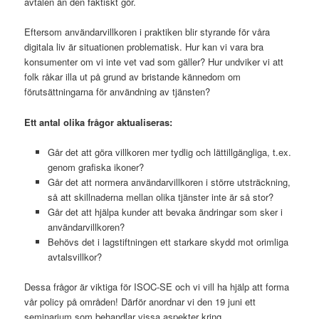
avtalen än den faktiskt gör.
Eftersom användarvillkoren i praktiken blir styrande för våra
digitala liv är situationen problematisk. Hur kan vi vara bra
konsumenter om vi inte vet vad som gäller? Hur undviker vi att
folk råkar illa ut på grund av bristande kännedom om
förutsättningarna för användning av tjänsten?
Ett antal olika frågor aktualiseras:
Går det att göra villkoren mer tydlig och lättillgängliga, t.ex.
genom grafiska ikoner?
Går det att normera användarvillkoren i större utsträckning,
så att skillnaderna mellan olika tjänster inte är så stor?
Går det att hjälpa kunder att bevaka ändringar som sker i
användarvillkoren?
Behövs det i lagstiftningen ett starkare skydd mot orimliga
avtalsvillkor?
Dessa frågor är viktiga för ISOC-SE och vi vill ha hjälp att forma
vår policy på områden! Därför anordnar vi den 19 juni ett
seminarium som behandlar vissa aspekter kring