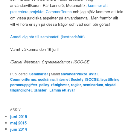
användarvillkoren. Pär Lannerö, Metamatrix,
kommer att
presentera projektet CommonTerms
och jag själv kommer att tala
om vissa juridiska aspekter på användaravtal. Men framför allt
vill vi höra er syn på dessa frågor och vad som bör göras!
Anmäl dig här till seminariet! (kostnadsfritt)
Varmt välkomna den 19 juni!
/Daniel Westman, Styrelseledamot i ISOC-SE
Publicerat i
Seminarier
|
Märkt
användarvillkor
,
avtal
,
CommonTerms
,
godkänna
,
Internet Society
,
ISOCSE
,
lagstiftning
,
personuppgifter
,
policy
,
rättigheter
,
regler
,
seminarium
,
skydd
,
tillgänglighet
,
tjänster
|
Lämna ett svar
ARKIV
juni 2015
maj 2015
juni 2014