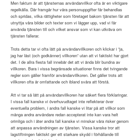
Men faktum är att tjänsternas användarvillkor ofta är en viktigare
regelkälla. Där framgår hur våra personuppgifter får behandlas
och spridas, vilka rättigheter som företaget bakom tjänsten får att
utnyttja våra bilder och texter som vi lägger upp, vad vi får
använda tjänsten till och vilket ansvar som vi kan utkräva om
tjänsten fallerar.
Trots detta tar vi ofta lätt på användarvillkoren och klickar i ”ja,
jag har läst (och godkänner) villkoren” utan att vi faktiskt har gjort
det. I de allra flesta fall innebär det att vi ända blir bundna av
villkoren. Bara i vissa begränsade situationer finns det tvingande
regler som gäller framför användarvillkoren. Det gäller trots att
villkoren ofta är omfattande och ibland svåra att förstå.
Att vi tar så lätt på användarvillkoren har säkert flera förklaringar.
I vissa fall kanske vi överhuvudtaget inte reflekterar över
eventuella problem, i andra fall kanske vi litar på att villkor som
många andra användare redan accepterat inte kan vara helt
orimliga och i åter andra fall kanske vi minskar våra risker genom
att anpassa användningen av tjänsten. Vissa kanske tror att
lagstiftningen faktiskt ger ett starkare skydd i förhållande till