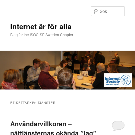
Hoppa
Hoppa
till
till
Sök
primärt
sekundärt
innehåll
innehåll
Internet är för alla
Blog for the ISOC-SE Sweden Chapter
Huvudmeny
ETIKETTARKIV:
TJÄNSTER
Användarvillkoren –
nättjänsternas okända ”lag”