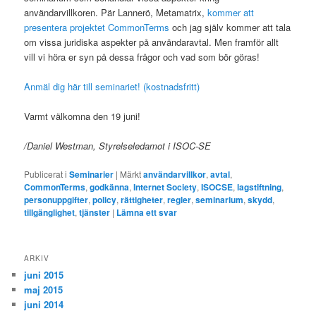
användarvillkoren. Pär Lannerö, Metamatrix,
kommer att
presentera projektet CommonTerms
och jag själv kommer att tala
om vissa juridiska aspekter på användaravtal. Men framför allt
vill vi höra er syn på dessa frågor och vad som bör göras!
Anmäl dig här till seminariet! (kostnadsfritt)
Varmt välkomna den 19 juni!
/Daniel Westman, Styrelseledamot i ISOC-SE
Publicerat i
Seminarier
|
Märkt
användarvillkor
,
avtal
,
CommonTerms
,
godkänna
,
Internet Society
,
ISOCSE
,
lagstiftning
,
personuppgifter
,
policy
,
rättigheter
,
regler
,
seminarium
,
skydd
,
tillgänglighet
,
tjänster
|
Lämna ett svar
ARKIV
juni 2015
maj 2015
juni 2014