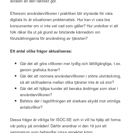
avtalen än den faktiskt gör.
Eftersom användarvillkoren i praktiken blir styrande för våra
digitala liv är situationen problematisk. Hur kan vi vara bra
konsumenter om vi inte vet vad som gäller? Hur undviker vi att
folk råkar illa ut på grund av bristande kännedom om
förutsättningarna för användning av tjänsten?
Ett antal olika frågor aktualiseras:
Går det att göra villkoren mer tydlig och lättillgängliga, t.ex.
genom grafiska ikoner?
Går det att normera användarvillkoren i större utsträckning,
så att skillnaderna mellan olika tjänster inte är så stor?
Går det att hjälpa kunder att bevaka ändringar som sker i
användarvillkoren?
Behövs det i lagstiftningen ett starkare skydd mot orimliga
avtalsvillkor?
Dessa frågor är viktiga för ISOC-SE och vi vill ha hjälp att forma
vår policy på områden! Därför anordnar vi den 19 juni ett
seminarium som behandlar vissa aspekter kring