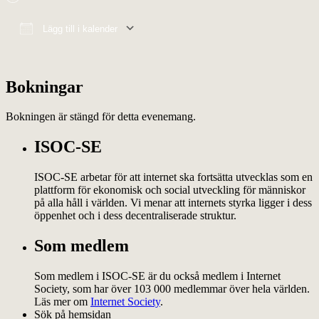
Lägg till i kalender
Ladda ner ICS
Google Kalender
iCalendar
Office 365
Outlook Live
Bokningar
Bokningen är stängd för detta evenemang.
ISOC-SE
ISOC-SE arbetar för att internet ska fortsätta utvecklas som en
plattform för ekonomisk och social utveckling för människor
på alla håll i världen. Vi menar att internets styrka ligger i dess
öppenhet och i dess decentraliserade struktur.
Som medlem
Som medlem i ISOC-SE är du också medlem i Internet
Society, som har över 103 000 medlemmar över hela världen.
Läs mer om
Internet Society
.
Sök på hemsidan