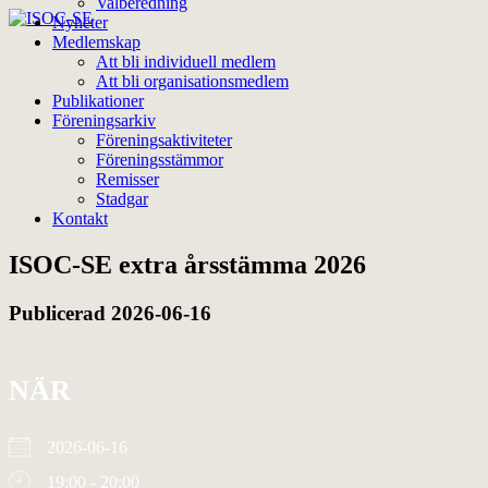
Valberedning
Nyheter
Medlemskap
Att bli individuell medlem
Att bli organisationsmedlem
Publikationer
Föreningsarkiv
Föreningsaktiviteter
Föreningsstämmor
Remisser
Stadgar
Kontakt
ISOC-SE extra årsstämma 2026
Publicerad 2026-06-16
NÄR
2026-06-16
19:00 - 20:00