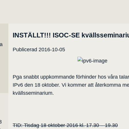
INSTÄLLT!!! ISOC-SE kvällsseminar
ta
Publicerad 2016-10-05
Pga snabbt uppkommande förhinder hos våra talare 
IPv6 den 18 oktober. Vi kommer att återkomma med i
kvällsseminarium.
3
TID: Tisdag 18 oktober 2016 kl. 17.30 – 19.30