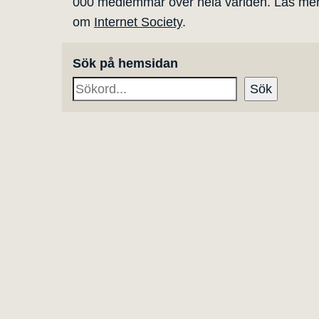
000 medlemmar över hela världen. Läs me
om
Internet Society
.
Sök på hemsidan
Sök