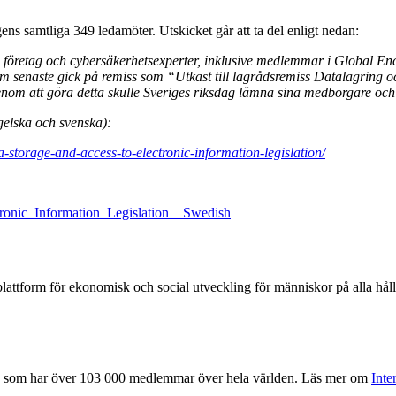
s samtliga 349 ledamöter. Utskicket går att ta del enligt nedan:
r, företag och cybersäkerhetsexperter, inklusive medlemmar i Global E
som senaste gick på remiss som “Utkast till lagrådsremiss Datalagring o
Genom att göra detta skulle Sveriges riksdag lämna sina medborgare och 
ngelska och svenska):
-storage-and-access-to-electronic-information-legislation/
ronic_Information_Legislation__Swedish
lattform för ekonomisk och social utveckling för människor på alla håll 
, som har över 103 000 medlemmar över hela världen. Läs mer om
Inte