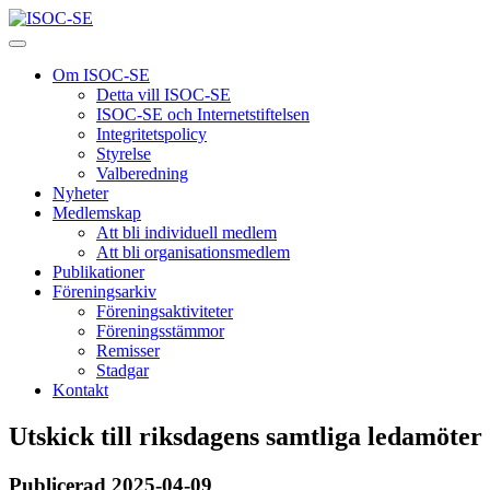
Om ISOC-SE
Detta vill ISOC-SE
ISOC-SE och Internetstiftelsen
Integritetspolicy
Styrelse
Valberedning
Nyheter
Medlemskap
Att bli individuell medlem
Att bli organisationsmedlem
Publikationer
Föreningsarkiv
Föreningsaktiviteter
Föreningsstämmor
Remisser
Stadgar
Kontakt
Utskick till riksdagens samtliga ledamöter
Publicerad 2025-04-09