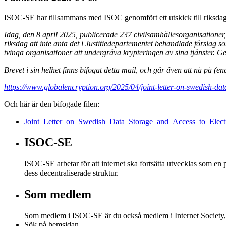
ISOC-SE har tillsammans med ISOC genomfört ett utskick till riksdagen
Idag, den 8 april 2025, publicerade 237 civilsamhällesorganisatione
riksdag att inte anta det i Justitiedepartementet behandlade förslag 
tvinga organisationer att undergräva krypteringen av sina tjänster. 
Brevet i sin helhet finns bifogat detta mail, och går även att nå på (e
https://www.globalencryption.org/2025/04/joint-letter-on-swedish-data
Och här är den bifogade filen:
Joint_Letter_on_Swedish_Data_Storage_and_Access_to_Elect
ISOC-SE
ISOC-SE arbetar för att internet ska fortsätta utvecklas som en p
dess decentraliserade struktur.
Som medlem
Som medlem i ISOC-SE är du också medlem i Internet Society
Sök på hemsidan